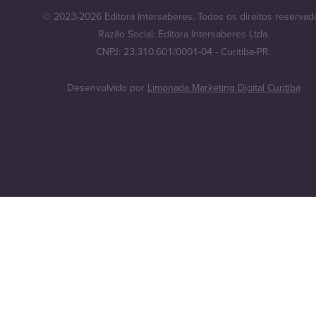
© 2023-2026 Editora Intersaberes. Todos os direitos reservad
Razão Social: Editora Intersaberes Ltda.
CNPJ: 23.310.601/0001-04 - Curitiba-PR.
Desenvolvido por
Limonada Marketing Digital Curitiba