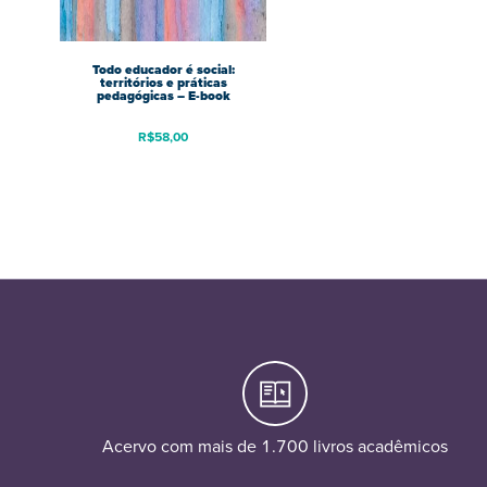
Todo educador é social:
territórios e práticas
pedagógicas – E-book
R$
58,00
Acervo com mais de 1.700 livros acadêmicos