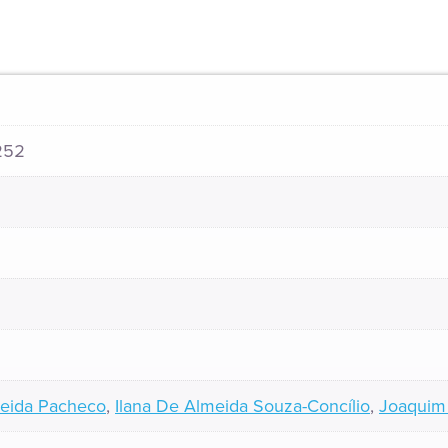
252
meida Pacheco
,
Ilana De Almeida Souza-Concílio
,
Joaquim 