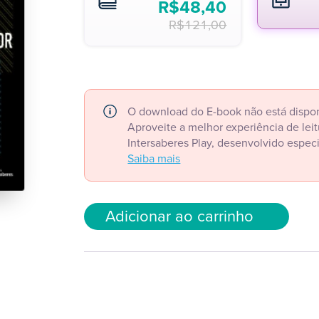
R$
48,40
R$
121,00
O download do E-book não está dispon
Aproveite a melhor experiência de le
Intersaberes Play, desenvolvido espec
Saiba mais
Adicionar ao carrinho