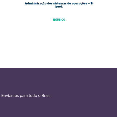
Administração dos sistemas de operações – E-
book
R$
58,00
Enviamos para todo o Brasil.