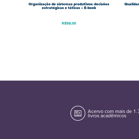
Organização de sistemas produtivos: decisões
Qualidad
estratégicas e táticas – E-book
R$
58,00
Acervo com mais de 1
livros acadêmicos