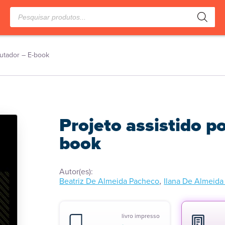
Pesquisar
produtos
putador – E-book
Projeto assistido p
book
Autor(es):
,
Beatriz De Almeida Pacheco
Ilana De Almeida
livro impresso