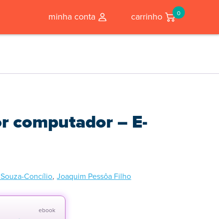
0
minha conta
carrinho
or computador – E-
,
 Souza-Concílio
Joaquim Pessôa Filho
ebook