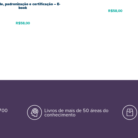
e, padronização e certificação – E-
book
R$
58,00
R$
58,00
.700
Livros de mais de 50 áreas do
conhecimento