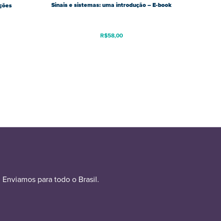
Sinais e sistemas: uma introdução – E-book
ações
R$
58,00
Enviamos para todo o Brasil.