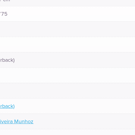
775
rback)
rback)
liveira Munhoz