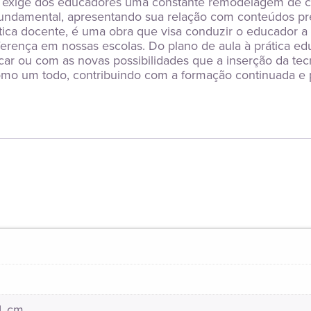
s exige dos educadores uma constante remodelagem de con
undamental, apresentando sua relação com conteúdos pres
ica docente, é uma obra que visa conduzir o educador a 
erença em nossas escolas. Do plano de aula à prática ed
car ou com as novas possibilidades que a inserção da tecno
omo um todo, contribuindo com a formação continuada e 
21 cm