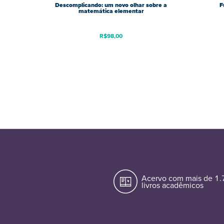
Descomplicando: um novo olhar sobre a
F
matemática elementar
R$
98,00
Acervo com mais de 1
livros acadêmicos