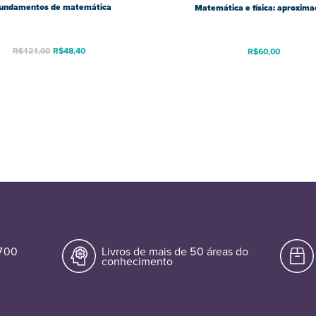
undamentos de matemática
Matemática e física: aproxim
R$
121,00
R$
48,40
R$
60,00
.700
Livros de mais de 50 áreas do
conhecimento