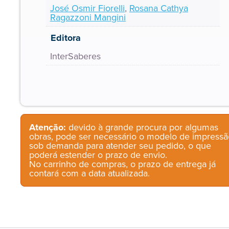
José Osmir Fiorelli
,
Rosana Cathya
Ragazzoni Mangini
Editora
InterSaberes
Atenção:
devido à grande procura por algumas
obras, pode ser necessário o modelo de impressã
sob demanda para atender seu pedido, o que
poderá estender o prazo de envio.
No carrinho de compras, o prazo de entrega já
contará com a data atualizada.