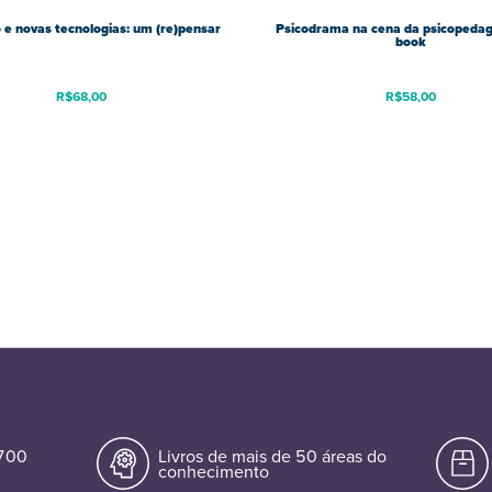
 e novas tecnologias: um (re)pensar
Psicodrama na cena da psicopedag
book
R$
68,00
R$
58,00
.700
Livros de mais de 50 áreas do
conhecimento