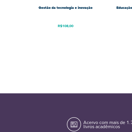
Gestão da tecnologia e inovação
Educação
R$
108,00
Acervo com mais de 1
livros acadêmicos