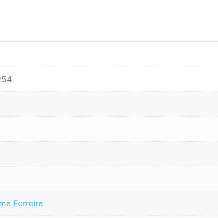
254
ima Ferreira