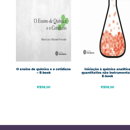
O ensino de química e o cotidiano
Iniciação à química analític
– E-book
quantitativa não instrumental
E-book
R$
58,00
R$
58,00