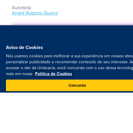
Autor(es):
André Roberto Guerra
livro impre
R$
35,6
Aviso de Cookies
R$
89,
Nós usamos cookies para melhorar a sua experiência em nossos sites
personalizar publicidade e recomendar conteúdo de seu interesse. A
acessar o site da Uniacacia, você concorda com o uso dessa tecnolog
mais em nossa
Política de Cookies
ebo
R$
58,0
Concordo
Adicionar ao carrinho