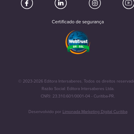
Certificado de segurança
© 2023-2026 Editora Intersaberes. Todos os direitos reservad
Razão Social: Editora Intersaberes Ltda.
CNPJ: 23.310.601/0001-04 - Curitiba-PR.
Desenvolvido por
Limonada Marketing Digital Curitiba