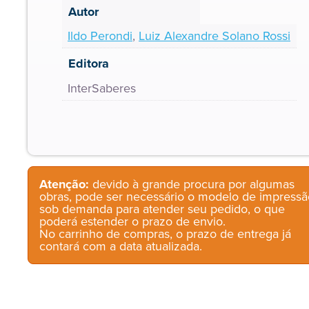
Autor
Ildo Perondi
,
Luiz Alexandre Solano Rossi
Editora
InterSaberes
Atenção:
devido à grande procura por algumas
obras, pode ser necessário o modelo de impressã
sob demanda para atender seu pedido, o que
poderá estender o prazo de envio.
No carrinho de compras, o prazo de entrega já
contará com a data atualizada.