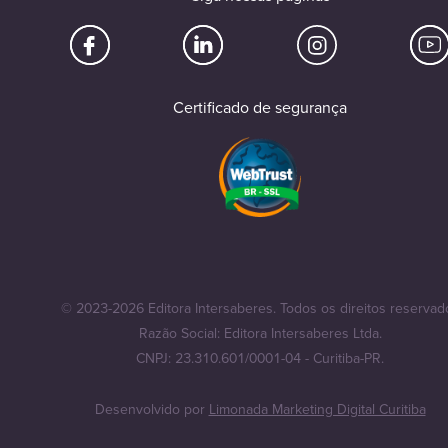
Certificado de segurança
© 2023-2026 Editora Intersaberes. Todos os direitos reservad
Razão Social: Editora Intersaberes Ltda.
CNPJ: 23.310.601/0001-04 - Curitiba-PR.
Desenvolvido por
Limonada Marketing Digital Curitiba