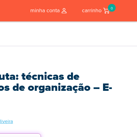
0
minha conta
carrinho
uta: técnicas de
os de organização – E-
iveira