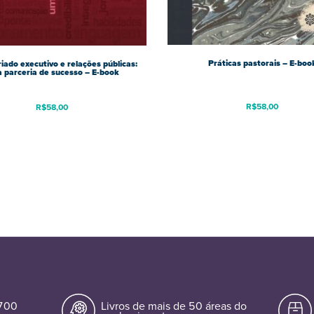
Práticas pastorais – E-boo
iado executivo e relações públicas:
 parceria de sucesso – E-book
R$
58,00
R$
58,00
.700
Livros de mais de 50 áreas do