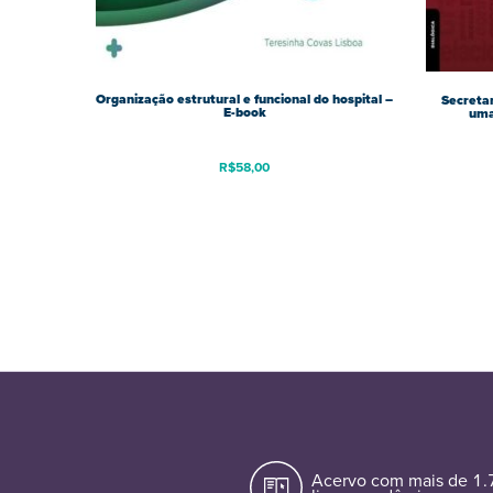
Organização estrutural e funcional do hospital –
Secretar
E-book
uma
R$
58,00
Acervo com mais de 1