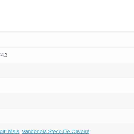
743
lfi Maia
,
Vanderléia Stece De Oliveira