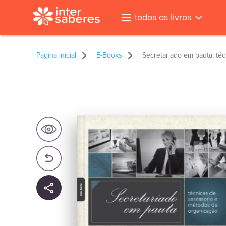
todos os livros
Página inicial
E-Books
Secretariado em pauta: té
l