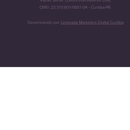
Razão Social: Editora Intersaberes Ltda.
CNPJ: 23.310.601/0001-04 - Curitiba-PR.
Desenvolvido por
Limonada Marketing Digital Curitiba