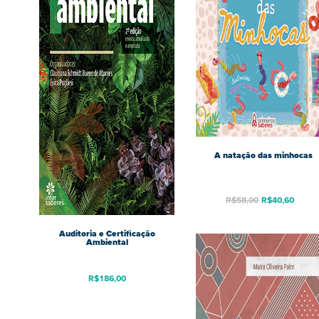
A natação das minhocas
R$
58,00
R$
40,60
Auditoria e Certificação
Ambiental
R$
186,00