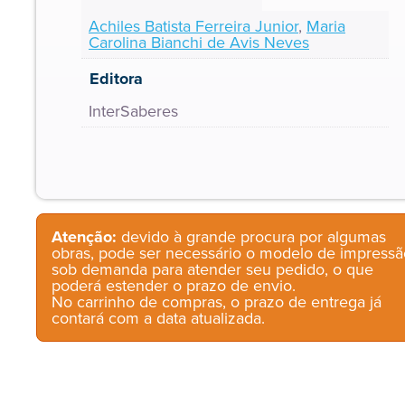
Achiles Batista Ferreira Junior
,
Maria
Carolina Bianchi de Avis Neves
Editora
InterSaberes
Atenção:
devido à grande procura por algumas
obras, pode ser necessário o modelo de impressã
sob demanda para atender seu pedido, o que
poderá estender o prazo de envio.
No carrinho de compras, o prazo de entrega já
contará com a data atualizada.