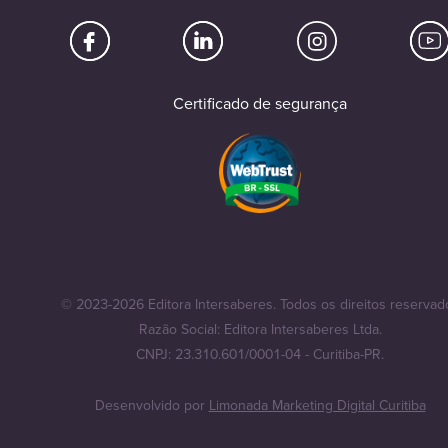
Certificado de segurança
© 2023-2026 Editora Intersaberes. Todos os direitos reservad
Razão Social: Editora Intersaberes Ltda.
CNPJ: 23.310.601/0001-04 - Curitiba-PR.
Desenvolvido por
Limonada Marketing Digital Curitiba