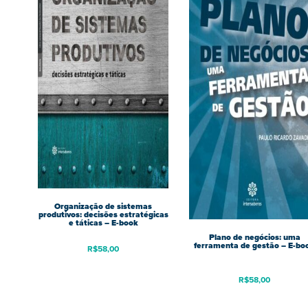
Organização de sistemas
produtivos: decisões estratégicas
e táticas – E-book
Plano de negócios: uma
ferramenta de gestão – E-bo
R$
58,00
R$
58,00