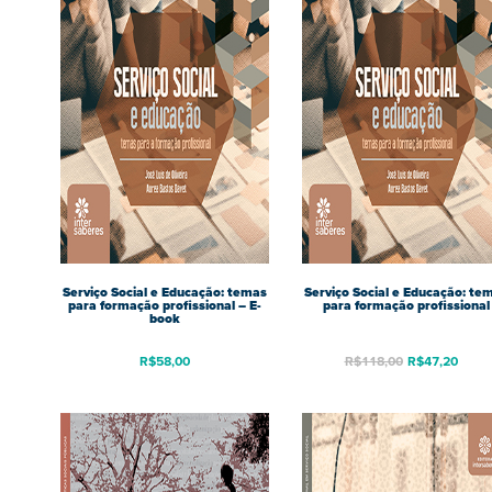
Serviço Social e Educação: temas
Serviço Social e Educação: te
para formação profissional – E-
para formação profissional
book
R$
58,00
R$
118,00
R$
47,20