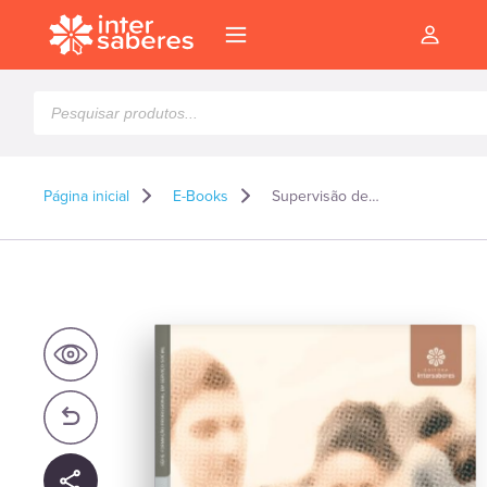
Pesquisar
produtos
Página inicial
E-Books
Supervisão de estágio em serviço social: da formação ao exercício profissional – E-book
l