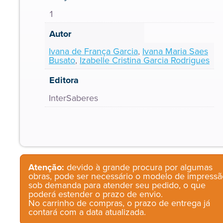
1
Autor
Ivana de França Garcia
,
Ivana Maria Saes
Busato
,
Izabelle Cristina Garcia Rodrigues
Editora
InterSaberes
Atenção:
devido à grande procura por algumas
obras, pode ser necessário o modelo de impressã
sob demanda para atender seu pedido, o que
poderá estender o prazo de envio.
No carrinho de compras, o prazo de entrega já
contará com a data atualizada.