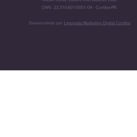
CNPJ: 23.310.601/0001-04 - Curitiba-PR.
Desenvolvido por
Limonada Marketing Digital Curitiba