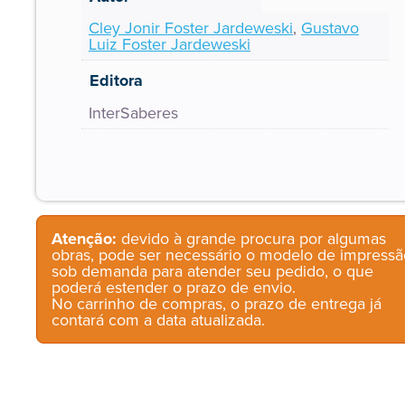
Cley Jonir Foster Jardeweski
,
Gustavo
Luiz Foster Jardeweski
Editora
InterSaberes
Atenção:
devido à grande procura por algumas
obras, pode ser necessário o modelo de impressã
sob demanda para atender seu pedido, o que
poderá estender o prazo de envio.
No carrinho de compras, o prazo de entrega já
contará com a data atualizada.