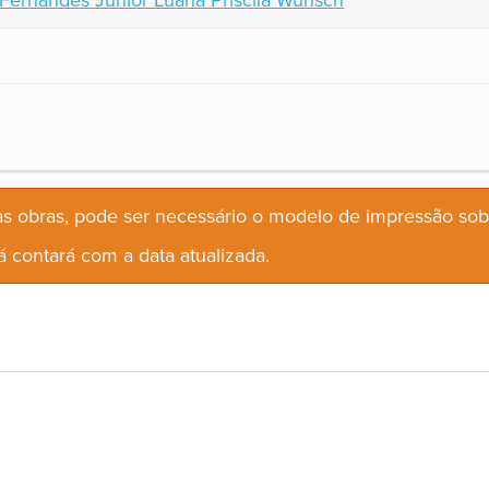
 Fernandes Junior Luana Priscila Wunsch
s obras, pode ser necessário o modelo de impressão so
 contará com a data atualizada.