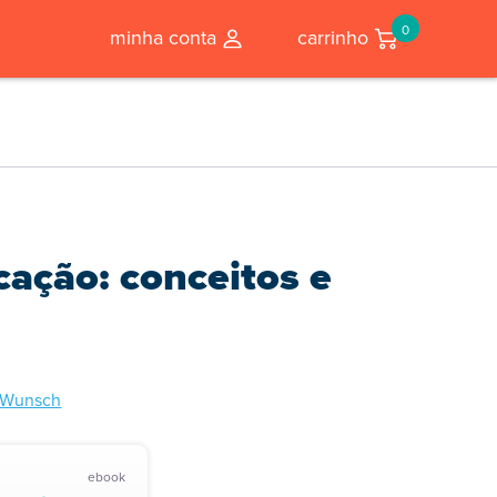
0
minha conta
carrinho
cação: conceitos e
a Wunsch
ebook