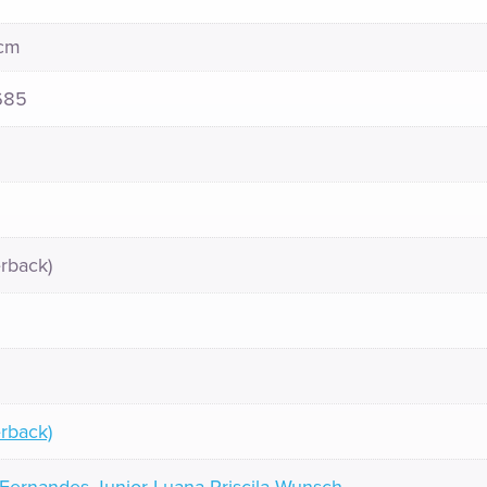
 cm
685
rback)
rback)