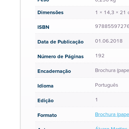
Dimensões
1 × 14,3 × 21
9788559727
ISBN
01.06.2018
Data de Publicação
192
Número de Páginas
Brochura (pape
Encadernação
Português
Idioma
1
Edição
Brochura (pape
Formato