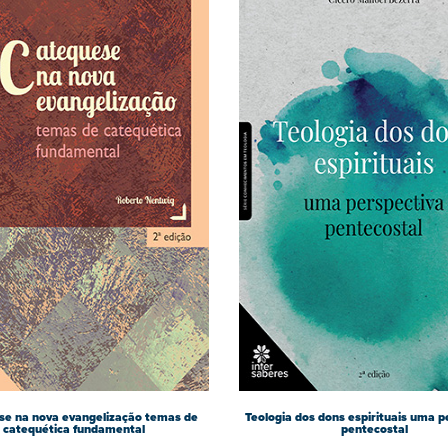
e na nova evangelização temas de
Teologia dos dons espirituais uma p
catequética fundamental
pentecostal