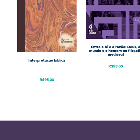
Entre a fé e a razão: Deus, 
mundo e o homem na filosof
medieval
Interpretação bíblica
R$
88,00
R$
95,00