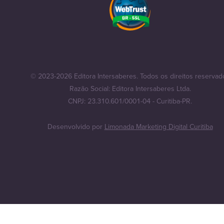
© 2023-2026 Editora Intersaberes. Todos os direitos reservad
Razão Social: Editora Intersaberes Ltda.
CNPJ: 23.310.601/0001-04 - Curitiba-PR.
Desenvolvido por
Limonada Marketing Digital Curitiba