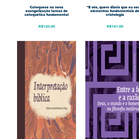
Catequese na nova
“E vós, quem dizeis que eu so
evangelização temas de
elementos fundamentais d
catequética fundamental
cristologia
R$
120,00
R$
141,00