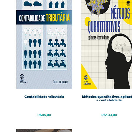
Contabilidade tributária
Métodos quantitativos aplica
à contabilidade
R$
85,00
R$
133,00