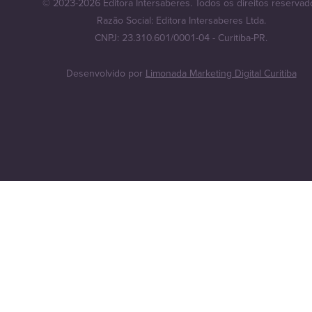
© 2023-2026 Editora Intersaberes. Todos os direitos reservad
Razão Social: Editora Intersaberes Ltda.
CNPJ: 23.310.601/0001-04 - Curitiba-PR.
Desenvolvido por
Limonada Marketing Digital Curitiba