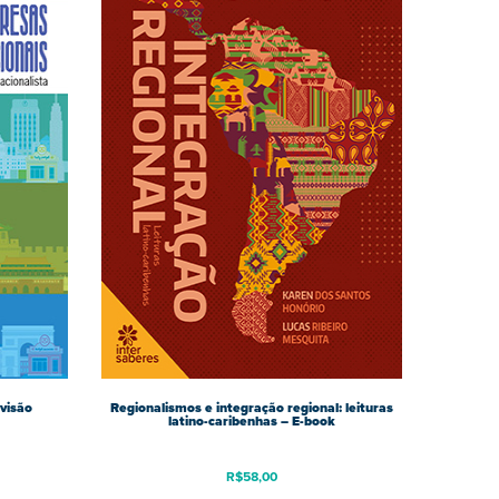
visão
Regionalismos e integração regional: leituras
latino-caribenhas – E-book
R$
58,00