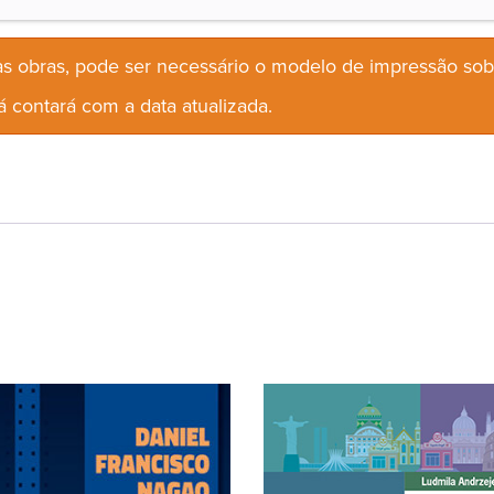
s obras, pode ser necessário o modelo de impressão so
 contará com a data atualizada.