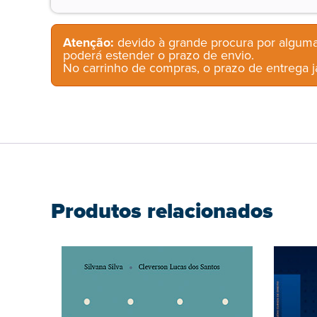
Atenção:
devido à grande procura por alguma
poderá estender o prazo de envio.
No carrinho de compras, o prazo de entrega já
Produtos relacionados