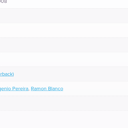
908
rback)
enio Pereira
,
Ramon Blanco