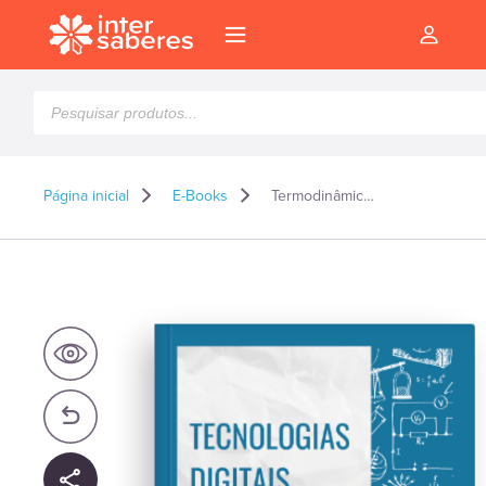
Pesquisar
produtos
Página inicial
E-Books
Termodinâmica: fundamentos e aplicações – E-book
l