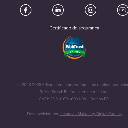
Certificado de segurança
© 2023-2026 Editora Intersaberes. Todos os direitos reservad
Razão Social: Editora Intersaberes Ltda.
CNPJ: 23.310.601/0001-04 - Curitiba-PR.
Desenvolvido por
Limonada Marketing Digital Curitiba