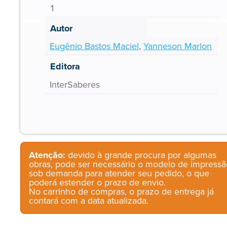
1
Autor
Eugênio Bastos Maciel
,
Yanneson Marlon
Editora
InterSaberes
Atenção:
devido à grande procura por algumas
obras, pode ser necessário o modelo de impressã
sob demanda para atender seu pedido, o que
poderá estender o prazo de envio.
No carrinho de compras, o prazo de entrega já
contará com a data atualizada.