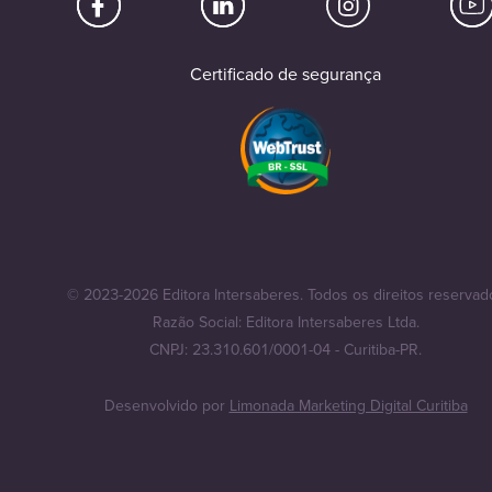
Certificado de segurança
© 2023-2026 Editora Intersaberes. Todos os direitos reservad
Razão Social: Editora Intersaberes Ltda.
CNPJ: 23.310.601/0001-04 - Curitiba-PR.
Desenvolvido por
Limonada Marketing Digital Curitiba