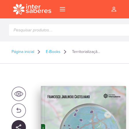
Pesquisar
produtos
Página inicial
E-Books
Territorialização e vigilância em saúde – E-book
l