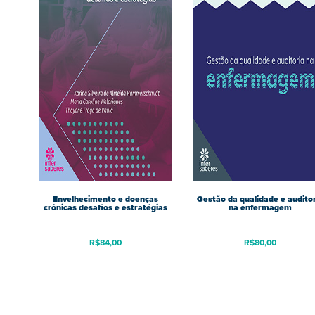
Envelhecimento e doenças
Gestão da qualidade e audito
crônicas desafios e estratégias
na enfermagem
R$
84,00
R$
80,00