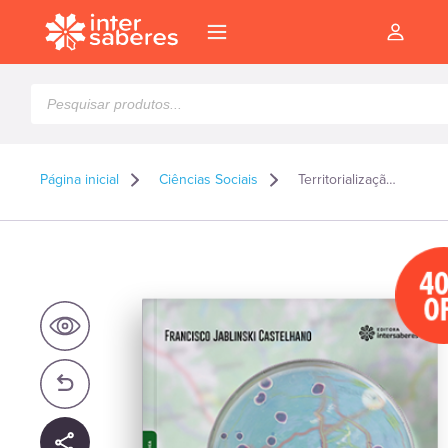
Pesquisar
produtos
Página inicial
Ciências Sociais
Territorialização e vigilância em saúde
4
O
l