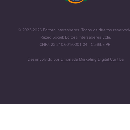
© 2023-2026 Editora Intersaberes. Todos os direitos reservad
Razão Social: Editora Intersaberes Ltda.
CNPJ: 23.310.601/0001-04 - Curitiba-PR.
Desenvolvido por
Limonada Marketing Digital Curitiba