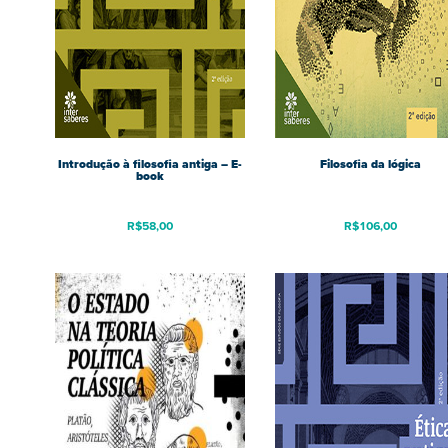
Introdução à filosofia antiga – E-
Filosofia da lógica
book
R$
58,00
R$
106,00