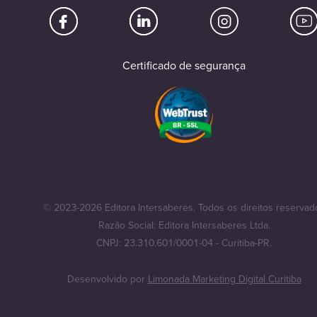
Certificado de segurança
© 2023-2026 Editora Intersaberes. Todos os direitos reservad
Razão Social: Editora Intersaberes Ltda.
CNPJ: 23.310.601/0001-04 - Curitiba-PR.
Desenvolvido por
Limonada Marketing Digital Curitiba