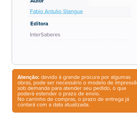
Autor
Fabio Antulio Stangue
Editora
InterSaberes
Atenção:
devido à grande procura por algumas
obras, pode ser necessário o modelo de impressã
sob demanda para atender seu pedido, o que
poderá estender o prazo de envio.
No carrinho de compras, o prazo de entrega já
contará com a data atualizada.