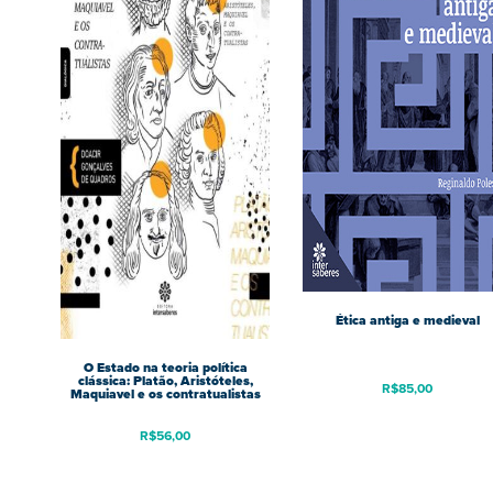
Ética antiga e medieval
O Estado na teoria política
clássica: Platão, Aristóteles,
R$
85,00
Maquiavel e os contratualistas
R$
56,00