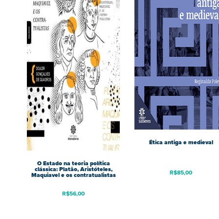
Ética antiga e medieval
O Estado na teoria política
clássica: Platão, Aristóteles,
R$
85,00
Maquiavel e os contratualistas
R$
56,00