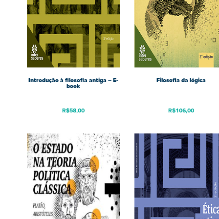
Introdução à filosofia antiga – E-
Filosofia da lógica
book
R$
58,00
R$
106,00