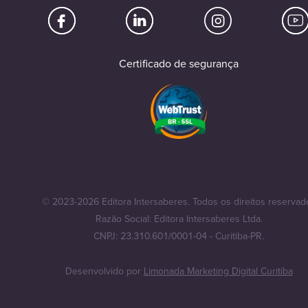
Certificado de segurança
© 2023-2026 Editora Intersaberes. Todos os direitos reservad
Razão Social: Editora Intersaberes Ltda.
CNPJ: 23.310.601/0001-04 - Curitiba-PR.
Desenvolvido por
Limonada Marketing Digital Curitiba