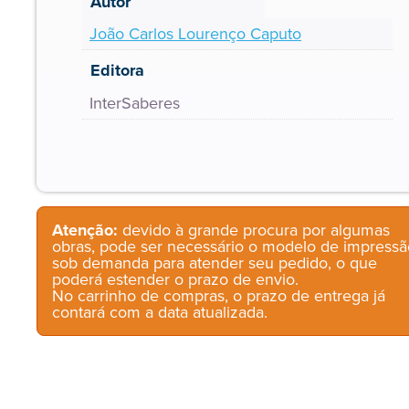
Autor
João Carlos Lourenço Caputo
Editora
InterSaberes
Atenção:
devido à grande procura por algumas
obras, pode ser necessário o modelo de impressã
sob demanda para atender seu pedido, o que
poderá estender o prazo de envio.
No carrinho de compras, o prazo de entrega já
contará com a data atualizada.