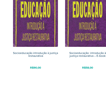
Socioeducação introdução à justiça
Socioeducação: introdução à
restaurativa
justiça restaurativa – E-book
R$
90,00
R$
58,00