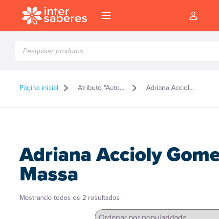
Pesquisar
produtos
Página inicial
Atributo "Autor" de produto
Adriana Accioly Gomes Massa
Adriana Accioly Gom
Massa
Classificado
Mostrando todos os 2 resultados
l
por
popularidade