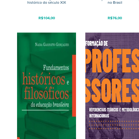
histórico do século XIX
no Brasil
R$
104,00
R$
76,00