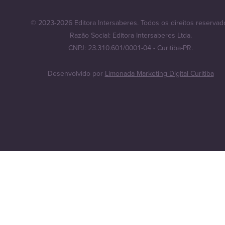
© 2023-2026 Editora Intersaberes. Todos os direitos reservad
Razão Social: Editora Intersaberes Ltda.
CNPJ: 23.310.601/0001-04 - Curitiba-PR.
Desenvolvido por
Limonada Marketing Digital Curitiba