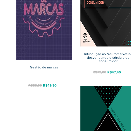
Introdução ao Neuromarketin
desvendando o cérebro do
consumidor
Gestão de marcas
R$
79,00
R$
47,40
R$
83,00
R$
49,80