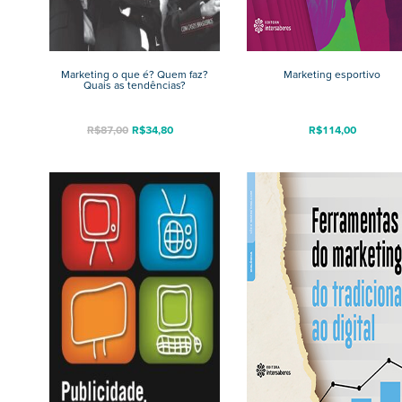
Marketing o que é? Quem faz?
Marketing esportivo
Quais as tendências?
R$
87,00
R$
34,80
R$
114,00