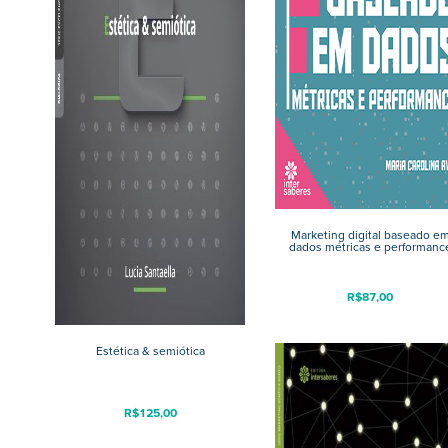
Marketing digital baseado e
dados métricas e performanc
R$
87,00
Estética & semiótica
R$
125,00