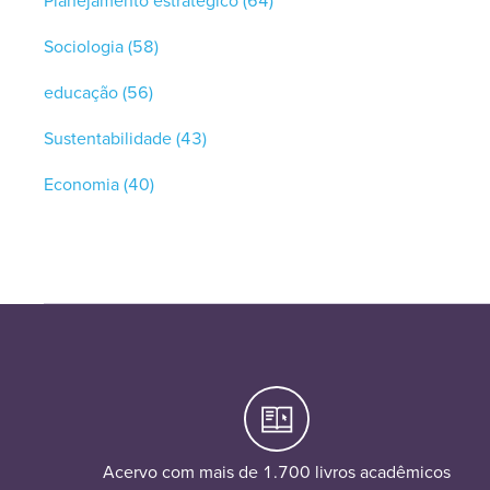
Planejamento estratégico
(64)
Sociologia
(58)
educação
(56)
Sustentabilidade
(43)
Economia
(40)
Acervo com mais de 1.700 livros acadêmicos