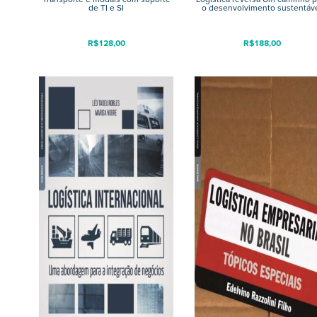
de TI e SI
o desenvolvimento sustentáv
R$
128,00
R$
188,00