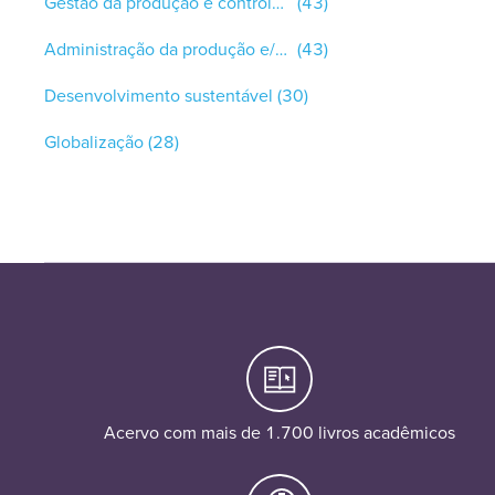
Gestão da produção e controlo de qualidade
(43)
Administração da produção e/ou controle de qualidade
(43)
Desenvolvimento sustentável
(30)
Globalização
(28)
Acervo com mais de 1.700 livros acadêmicos