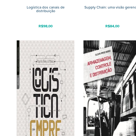
Logística dos canais de
Supply Chain: uma visão gerenc
distribuição
R$
98,00
R$
84,00