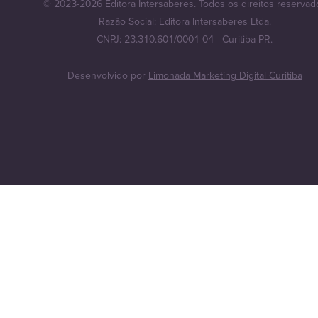
© 2023-2026 Editora Intersaberes. Todos os direitos reservad
Razão Social: Editora Intersaberes Ltda.
CNPJ: 23.310.601/0001-04 - Curitiba-PR.
Desenvolvido por
Limonada Marketing Digital Curitiba