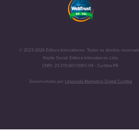
© 2023-2026 Editora Intersaberes. Todos os direitos reservad
Razão Social: Editora Intersaberes Ltda.
CNPJ: 23.310.601/0001-04 - Curitiba-PR.
Desenvolvido por
Limonada Marketing Digital Curitiba