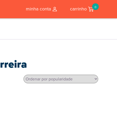
0
minha conta
carrinho
rreira