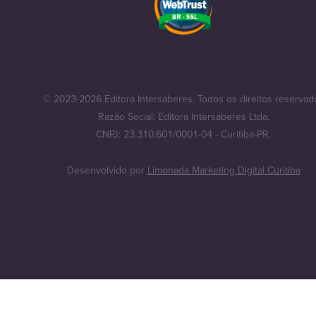
© 2023-2026 Editora Intersaberes. Todos os direitos reservad
Razão Social: Editora Intersaberes Ltda.
CNPJ: 23.310.601/0001-04 - Curitiba-PR.
Desenvolvido por
Limonada Marketing Digital Curitiba