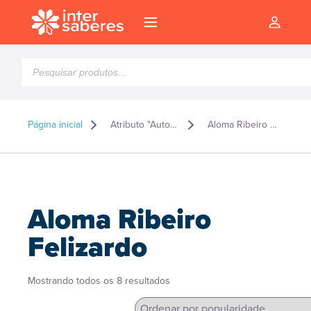
Pesquisar
produtos
Página inicial
Atributo "Autor" de produto
Aloma Ribeiro Felizardo
Aloma Ribeiro
Felizardo
Classificado
Mostrando todos os 8 resultados
l
por
popularidade