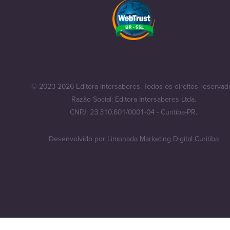
© 2023-2026 Editora Intersaberes. Todos os direitos reservad
Razão Social: Editora Intersaberes Ltda.
CNPJ: 23.310.601/0001-04 - Curitiba-PR.
Desenvolvido por
Limonada Marketing Digital Curitiba