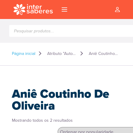
Pesquisar
produtos
Página inicial
Atributo "Autor" de produto
Aniê Coutinho De Oliveira
Aniê Coutinho De
Oliveira
Classificado
Mostrando todos os 2 resultados
l
por
popularidade