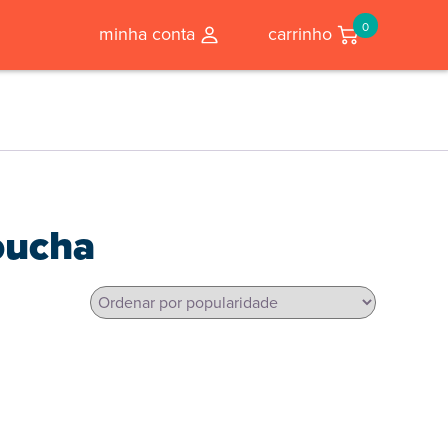
0
minha conta
carrinho
oucha