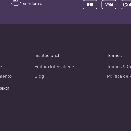
sem juros.
Institucional
Termos
es
Editora Intersaberes
Termos & C
imento
Blog
Política de 
sexta