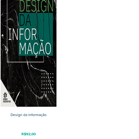
Design da informação
R$
92,00