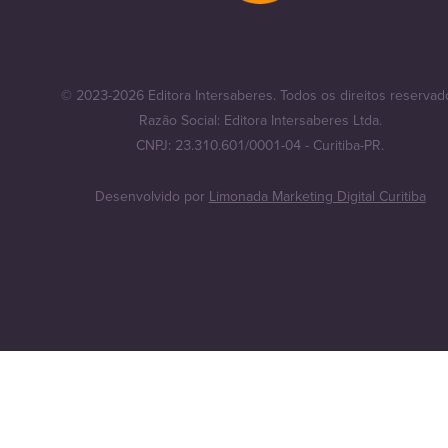
© 2023-2026 Editora Intersaberes. Todos os direitos reservad
Razão Social: Editora Intersaberes Ltda.
CNPJ: 23.310.601/0001-04 - Curitiba-PR.
Desenvolvido por
Limonada Marketing Digital Curitiba