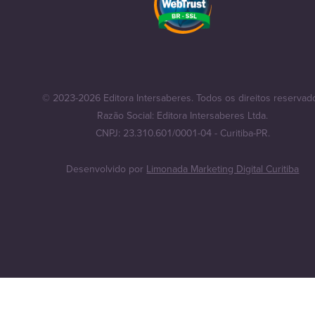
© 2023-2026 Editora Intersaberes. Todos os direitos reservad
Razão Social: Editora Intersaberes Ltda.
CNPJ: 23.310.601/0001-04 - Curitiba-PR.
Desenvolvido por
Limonada Marketing Digital Curitiba