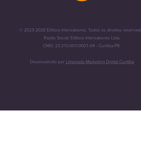
© 2023-2026 Editora Intersaberes. Todos os direitos reservad
Razão Social: Editora Intersaberes Ltda.
CNPJ: 23.310.601/0001-04 - Curitiba-PR.
Desenvolvido por
Limonada Marketing Digital Curitiba