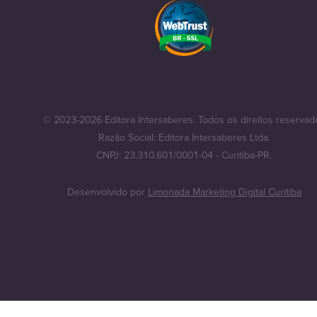
© 2023-2026 Editora Intersaberes. Todos os direitos reservad
Razão Social: Editora Intersaberes Ltda.
CNPJ: 23.310.601/0001-04 - Curitiba-PR.
Desenvolvido por
Limonada Marketing Digital Curitiba