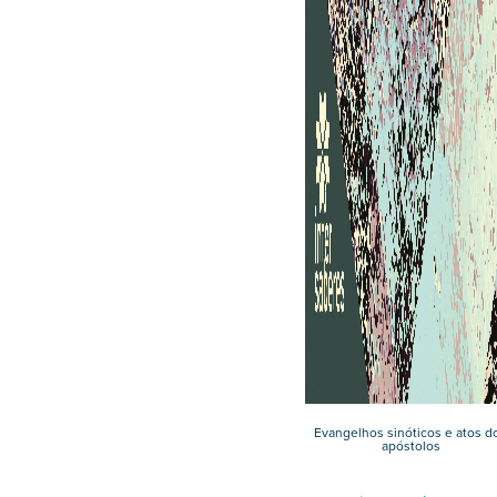
Evangelhos sinóticos e atos d
apóstolos