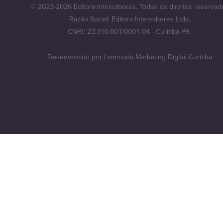
© 2023-2026 Editora Intersaberes. Todos os direitos reservad
Razão Social: Editora Intersaberes Ltda.
CNPJ: 23.310.601/0001-04 - Curitiba-PR.
Desenvolvido por
Limonada Marketing Digital Curitiba