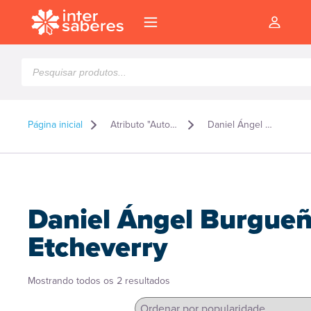
Pesquisar
produtos
Página inicial
Atributo "Autor" de produto
Daniel Ángel Burgueño Etcheverry
Daniel Ángel Burgue
Etcheverry
Classificado
Mostrando todos os 2 resultados
l
por
popularidade