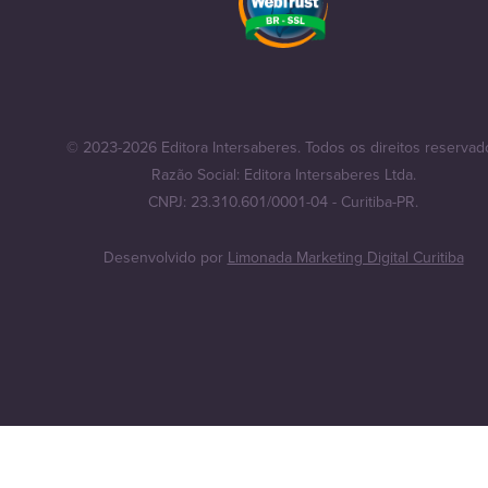
© 2023-2026 Editora Intersaberes. Todos os direitos reservad
Razão Social: Editora Intersaberes Ltda.
CNPJ: 23.310.601/0001-04 - Curitiba-PR.
Desenvolvido por
Limonada Marketing Digital Curitiba