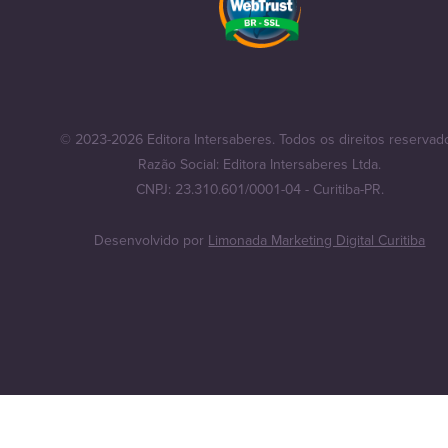
© 2023-2026 Editora Intersaberes. Todos os direitos reservad
Razão Social: Editora Intersaberes Ltda.
CNPJ: 23.310.601/0001-04 - Curitiba-PR.
Desenvolvido por
Limonada Marketing Digital Curitiba