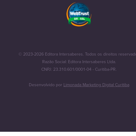
© 2023-2026 Editora Intersaberes. Todos os direitos reservad
Razão Social: Editora Intersaberes Ltda.
CNPJ: 23.310.601/0001-04 - Curitiba-PR.
Desenvolvido por
Limonada Marketing Digital Curitiba