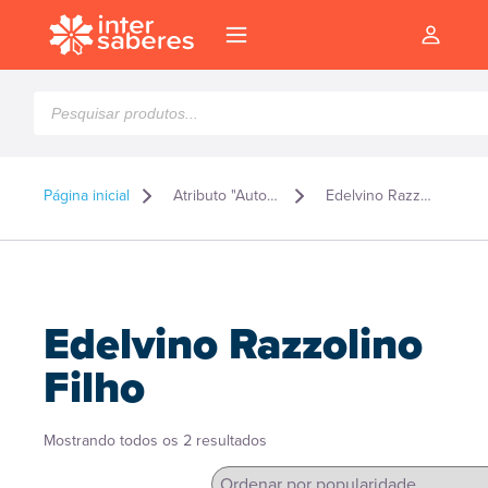
Pesquisar
produtos
Página inicial
Atributo "Autor" de produto
Edelvino Razzolino Filho
Edelvino Razzolino
Filho
Classificado
Mostrando todos os 2 resultados
l
por
popularidade