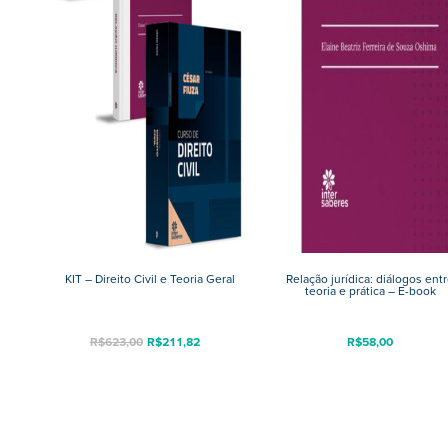
KIT – Direito Civil e Teoria Geral
Relação jurídica: diálogos ent
teoria e prática – E-book
O
O
R$
623,00
R$
211,82
R$
58,00
preço
preço
original
atual
era:
é:
R$623,00.
R$211,82.