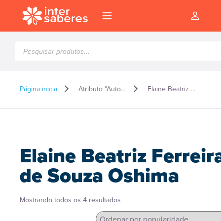
Pesquisar
produtos
Página inicial
Atributo "Autor" de produto
Elaine Beatriz Ferreira de Souza Oshima
Elaine Beatriz Ferreir
de Souza Oshima
Classificado
Mostrando todos os 4 resultados
l
por
popularidade