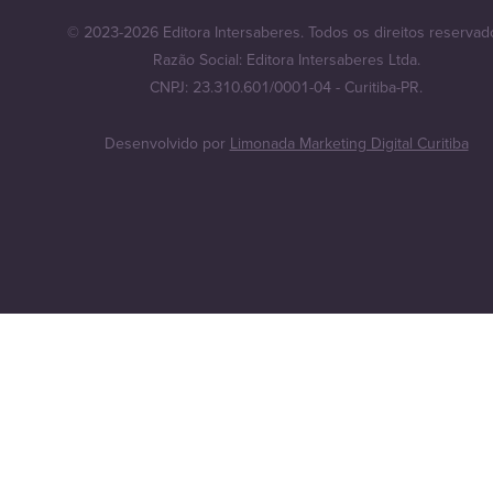
© 2023-2026 Editora Intersaberes. Todos os direitos reservad
Razão Social: Editora Intersaberes Ltda.
CNPJ: 23.310.601/0001-04 - Curitiba-PR.
Desenvolvido por
Limonada Marketing Digital Curitiba