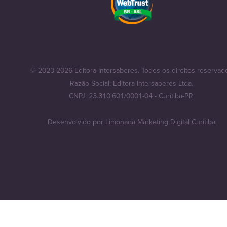
© 2023-2026 Editora Intersaberes. Todos os direitos reservad
Razão Social: Editora Intersaberes Ltda.
CNPJ: 23.310.601/0001-04 - Curitiba-PR.
Desenvolvido por
Limonada Marketing Digital Curitiba