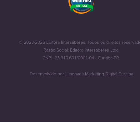
© 2023-2026 Editora Intersaberes. Todos os direitos reservad
Razão Social: Editora Intersaberes Ltda.
CNPJ: 23.310.601/0001-04 - Curitiba-PR.
Desenvolvido por
Limonada Marketing Digital Curitiba