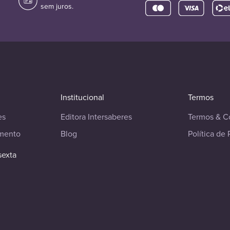
sem juros.
Institucional
Termos
es
Editora Intersaberes
Termos & C
imento
Blog
Política de 
sexta