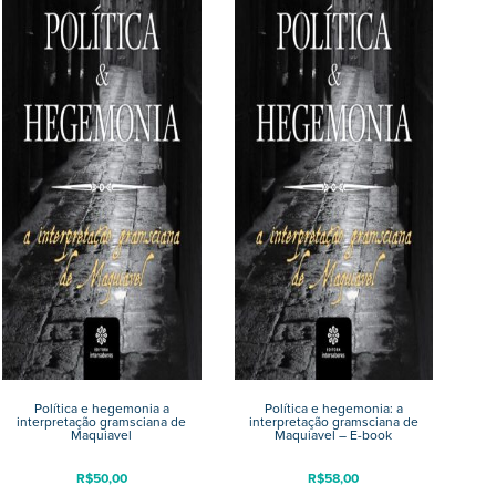
Política e hegemonia a
Política e hegemonia: a
interpretação gramsciana de
interpretação gramsciana de
Maquiavel
Maquiavel – E-book
R$
50,00
R$
58,00