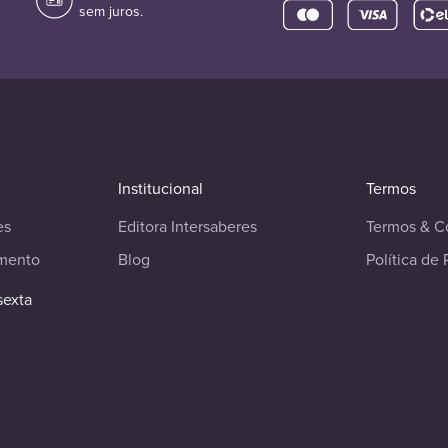
sem juros.
Institucional
Termos
es
Editora Intersaberes
Termos & C
imento
Blog
Política de 
sexta