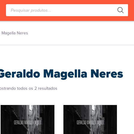
Pesquisar
produtos
 Magella Neres
Geraldo Magella Neres
Classificado
ostrando todos os 2 resultados
por
popularidade